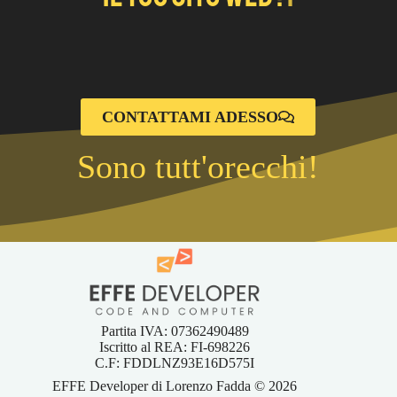
CONTATTAMI ADESSO
Sono tutt'orecchi!
Partita IVA: 07362490489
Iscritto al REA: FI-698226
C.F: FDDLNZ93E16D575I
EFFE Developer di Lorenzo Fadda © 2026