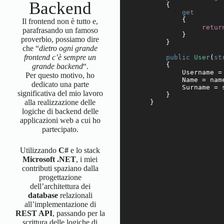
Backend
    {

get
        {

Il frontend non è tutto e,
retur
parafrasando un famoso
        }

proverbio, possiamo dire
    }

che “
dietro ogni grande
frontend c’è sempre un
public
User
(
st
    {

grande backend
“.
        Username = 
Per questo motivo, ho
        Name = name
dedicato una parte
        Surname = s
significativa del mio lavoro
    }   

alla realizzazione delle
logiche di backend delle
applicazioni web a cui ho
partecipato.
Utilizzando
C#
e lo stack
Microsoft .NET
, i miei
contributi spaziano dalla
progettazione
dell’architettura dei
database
relazionali
all’implementazione di
REST API
, passando per la
scrittura delle logiche di