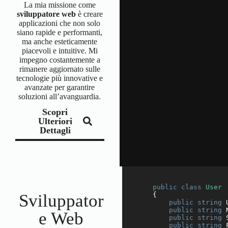
La mia missione come
sviluppatore web
è creare
applicazioni che non solo
siano rapide e performanti,
ma anche esteticamente
piacevoli e intuitive. Mi
impegno costantemente a
rimanere aggiornato sulle
tecnologie più innovative e
avanzate per garantire
soluzioni all’avanguardia.
Scopri
Ulteriori
Dettagli
public class
 User
Sviluppator
{

public string
 
public string
 
e Web
public string
 
public string
 