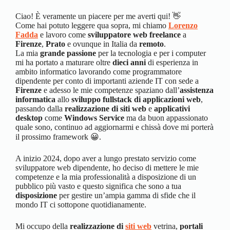
Ciao! È veramente un piacere per me averti qui! 👋
Come hai potuto leggere qua sopra, mi chiamo
Lorenzo
Fadda
e lavoro come
sviluppatore web freelance
a
Firenze
,
Prato
e ovunque in Italia da
remoto
.
La mia
grande passione
per la tecnologia e per i computer
mi ha portato a maturare oltre
dieci anni
di esperienza in
ambito informatico lavorando come programmatore
dipendente per conto di importanti aziende IT con sede a
Firenze
e adesso le mie competenze spaziano dall’
assistenza
informatica
allo
sviluppo fullstack di applicazioni web
,
passando dalla
realizzazione di siti web
e
applicativi
desktop
come
Windows Service
ma da buon appassionato
quale sono, continuo ad aggiornarmi e chissà dove mi porterà
il prossimo framework 😀.
A inizio 2024, dopo aver a lungo prestato servizio come
sviluppatore web dipendente, ho deciso di mettere le mie
competenze e la mia professionalità a disposizione di un
pubblico più vasto e questo significa che sono a tua
disposizione
per gestire un’ampia gamma di sfide che il
mondo IT ci sottopone quotidianamente.
Mi occupo della
realizzazione di
siti web
vetrina,
portali