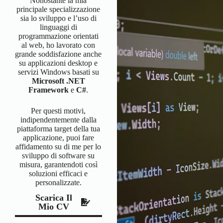
Nonostante la mia
principale specializzazione
sia lo sviluppo e l’uso di
linguaggi di
programmazione orientati
al web, ho lavorato con
grande soddisfazione anche
su applicazioni desktop e
servizi Windows basati su
Microsoft .NET
Framework
e
C#
.
Per questi motivi,
indipendentemente dalla
piattaforma target della tua
applicazione, puoi fare
affidamento su di me per lo
sviluppo di software su
misura, garantendoti così
soluzioni efficaci e
personalizzate.
Scarica Il
Mio CV